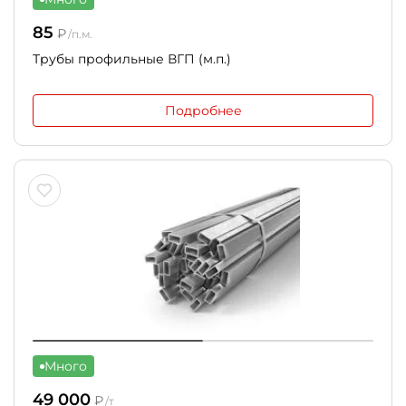
85
₽
/п.м.
Трубы профильные ВГП (м.п.)
Подробнее
Много
49 000
₽
/т