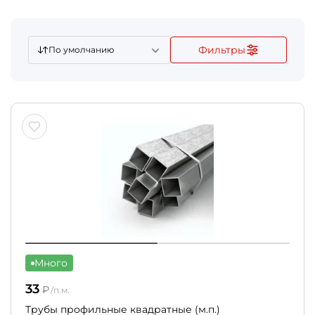
Фильтры
По умолчанию
Много
33
₽
/п.м.
Трубы профильные квадратные (м.п.)