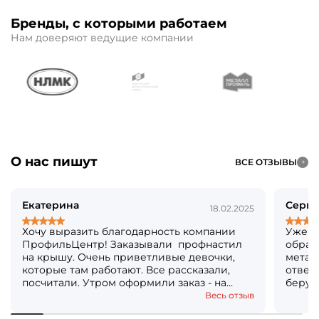
Бренды, с которыми работаем
Нам доверяют ведущие компании
О нас пишут
ВСЕ ОТЗЫВЫ
Екатерина
Серге
18.02.2025
Хочу выразить благодарность компании
Уже б
ПрофильЦентр! Заказывали профнастил
обращ
на крышу. Очень приветливые девочки,
метал
которые там работают. Все рассказали,
ответя
посчитали. Утром оформили заказ - на
берут
следующий день уже все было готово!
Кстат
Весь отзыв
Огромное вам спасибо! Решили, что ещё и
посто