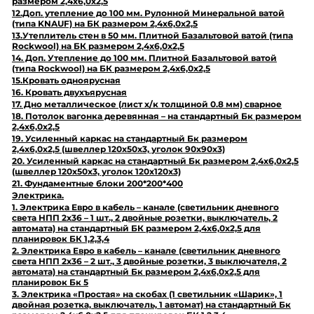
размером 2,4х6,0х2,5
12.Доп. утепление до 100 мм. Рулонной Минеральной ватой
(типа KNAUF) на БК размером 2,4х6,0х2,5
13.Утеплитель стен в 50 мм. Плитной Базальтовой ватой (типа
Rockwool) на БК размером 2,4х6,0х2,5
14. Доп. Утепление до 100 мм. Плитной Базальтовой ватой
(типа Rockwool) на БК размером 2,4х6,0х2,5
15.Кровать одноярусная
16. Кровать двухъярусная
17. Дно металлическое (лист х/к толщиной 0.8 мм) сварное
18. Потолок вагонка деревянная – на стандартный Бк размером
2,4х6,0х2,5
19. Усиленный каркас на стандартный Бк размером
2,4х6,0х2,5 (швеллер 120х50х3, уголок 90х90х3)
20. Усиленный каркас на стандартный Бк размером 2,4х6,0х2,5
(швеллер 120х50х3, уголок 120х120х3)
21. Фундаментные блоки 200*200*400
Электрика.
1. Электрика Евро в кабель – канале (светильник дневного
света НПП 2х36 – 1 шт., 2 двойные розетки, выключатель, 2
автомата) на стандартный БК размером 2,4х6,0х2,5 для
планировок БК 1,2,3,4
2. Электрика Евро в кабель – канале (светильник дневного
света НПП 2х36 – 2 шт., 3 двойные розетки, 3 выключателя, 2
автомата) на стандартный Бк размером 2,4х6,0х2,5 для
планировок Бк 5
3. Электрика «Простая» на скобах (1 светильник «Шарик», 1
двойная розетка, выключатель, 1 автомат) на стандартный Бк