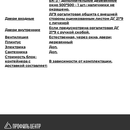
БК-3 – дополнительное деревянное
окно 500*500 – 1 шт.; наличники не
окрашено.
ДГ9 оргалитовая обшита с внешней
Двери входные
стороны оцинкованным листом ДГ 21*9
с личиной
Если предусмотрена оргалитовая ДГ
Двери внутренние
21*9 с ручкой скобой.
Вентиляция
Естественная, через окна, двери;
Плинтус
деревянный
Электрика
Доп.
Сантехника
Доп.
Стоимость блок-
контейнера с
В зависимости от комплектации.
доставкой составляет: