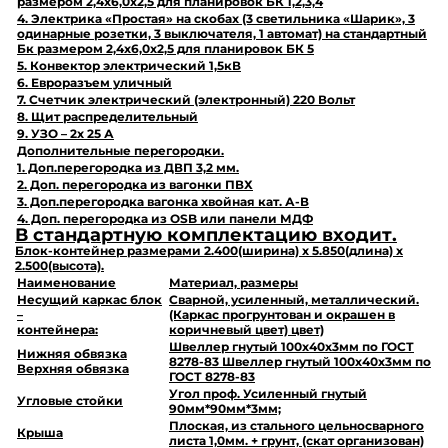
размером 2,4х6,0х2,5 для планировок БК 1,2,3,4
4. Электрика «Простая» на скобах (3 светильника «Шарик», 3
одинарные розетки, 3 выключателя, 1 автомат) на стандартный
Бк размером 2,4х6,0х2,5 для планировок БК 5
5. Конвектор электрический 1,5кВ
6. Евроразъем уличный
7. Счетчик электрический (электронный) 220 Вольт
8. Щит распределительный
9. УЗО – 2х 25 А
Дополнительные перегородки.
1. Доп.перегородка из ДВП 3,2 мм.
2. Доп. перегородка из вагонки ПВХ
3. Доп.перегородка вагонка хвойная кат. А-В
4. Доп. перегородка из OSB или панели МДФ
В стандартную комплектацию входит.
Блок-контейнер размерами
2.400
(ширина) х
5.850
(длина) х
2.500
(высота).
Наименование
Материал,
размеры
Несущий каркас блок
Сварной, усиленный, металлический.
–
(Каркас прогрунтован и окрашен в
контейнера:
коричневый цвет) цвет)
Швеллер гнутый 100х40х3мм по ГОСТ
Нижняя обвязка
8278-83 Швеллер гнутый 100х40х3мм по
Верхняя обвязка
ГОСТ 8278-83
Угол проф. Усиленный гнутый
Угловые стойки
90мм*90мм*3мм;
Плоская, из стального цельносварного
Крыша
листа 1,0мм. + грунт, (скат организован)