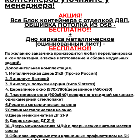
менеджера!
АКЦИЯ!
Все Блок контейнера с отделкой ДВП
,
ОБШИВКА ПОТОЛКА ИЗ
OSB
-
БЕСПЛАТНО!!!
+
Дно каркаса металлическое
(оцинкованный лист) -
БЕСПЛАТНО!!!
По желанию заказчика производится любая перепланировка
и комплектация, а также изготовление и сборка модульных
зданий.
Дополнительная
комплектация.
1. Металлическая дверь 21х9 (Про-во Россия)
2. Линолеум Бытовой
3. Линолеум полукоммерция (типа Sinteros)
4. Деревянное окно (970х780)/деревянное (450х450)
5. Пластиковое окно (900х940) поворотно-откидной механизм,
однокамерный стеклопакет
6.Решетка металлическая на окно
7.Ставня металлическая на окно
8.Дверь межкомнатная ДГ 21-9
9. Дверь входная ДГ 21-9
10. Дверь межкомнатная МДФ и дверь межкомнатная массив
сосны
11.Обшивка наружных стен крашенным профнастилом на БК