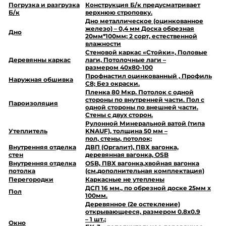
Погрузка и разгрузка
Конструкция Б/к предусматривает
Б/к
верхнюю строповку.
Дно металлическое (оцинкованное
железо) – 0,4 мм Доска обрезная
Дно
20мм*100мм; 2 сорт, естественной
влажности
Стеновой каркас «Стойки», Половые
Деревянны каркас
лаги, Потолочные лаги –
размером 40х80-100
Профнастил оцинкованный , Профиль
Наружная обшивка
С8; Без окраски.
Пленка 80 Мкр. Потолок с одной
стороны по внутренней части. Пол с
Пароизоляция
одной стороны по внешней части.
Стены с двух сторон.
Рулонной Минеральной ватой (типа
Утеплитель
KNAUF), толщина 50 мм –
пол, стены, потолок;
Внутренняя отделка
ДВП (Оргалит), ПВХ вагонка,
стен
деревянная вагонка, OSB
Внутренняя отделка
OSB, ПВХ вагонка,хвойная вагонка
потолка
(см.дополнительная комплектация)
Перегородки
Каркасные не утеплены
ДСП 16 мм., по обрезной доске 25мм х
Пол
100мм.
Деревянное (2е остекление)
открывающееся, размером 0.8х0.9
– 1 шт.;
Окно