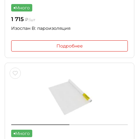
Много
1 715
₽
/шт
Изоспан B: пароизоляция
Подробнее
Много