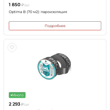
1 850
₽
/шт
Optima B (70 м2): пароизоляция
Подробнее
Много
2 293
₽
/шт