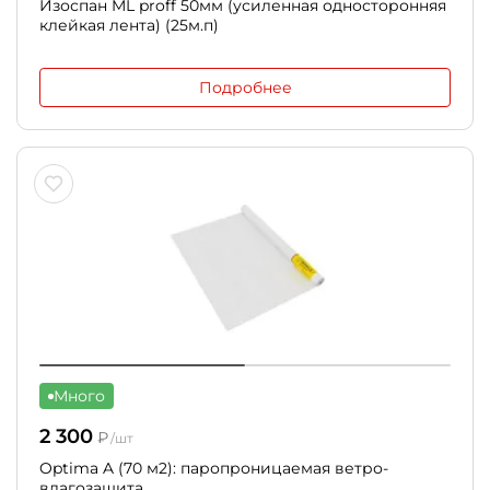
Изоспан ML proff 50мм (усиленная односторонняя
клейкая лента) (25м.п)
Подробнее
Много
2 300
₽
/шт
Optima A (70 м2): паропроницаемая ветро-
влагозащита