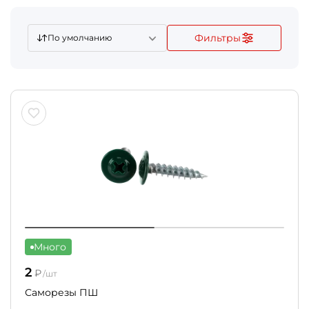
Фильтры
По умолчанию
Много
2
₽
/шт
Саморезы ПШ