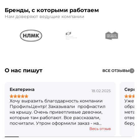
Бренды, с которыми работаем
Нам доверяют ведущие компании
О нас пишут
ВСЕ ОТЗЫВЫ
Екатерина
Серге
18.02.2025
Хочу выразить благодарность компании
Уже б
ПрофильЦентр! Заказывали профнастил
обращ
на крышу. Очень приветливые девочки,
метал
которые там работают. Все рассказали,
ответя
посчитали. Утром оформили заказ - на
берут
следующий день уже все было готово!
Кстат
Весь отзыв
Огромное вам спасибо! Решили, что ещё и
посто