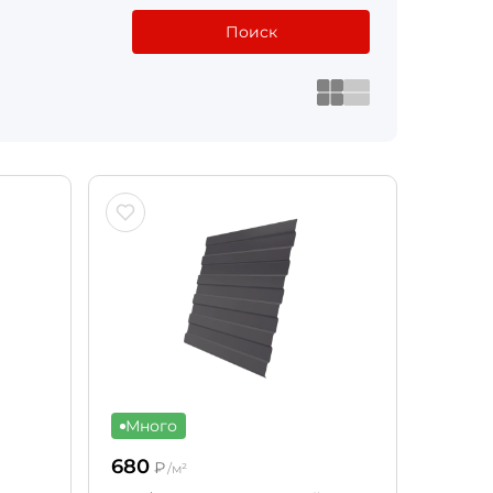
Поиск
Много
680
₽
/м²