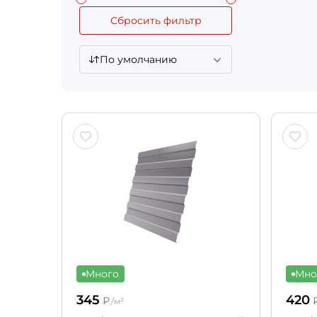
Сбросить фильтр
По умолчанию
Много
Мно
345
420
₽
/м²