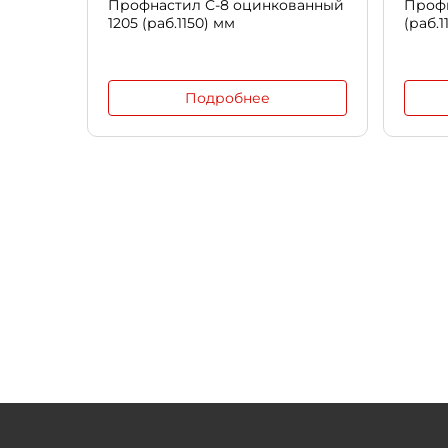
Профнастил С-8 оцинкованный
Профн
1205 (раб.1150) мм
(раб.1
Подробнее