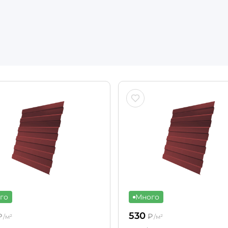
го
Много
530
₽
₽
/м²
/м²