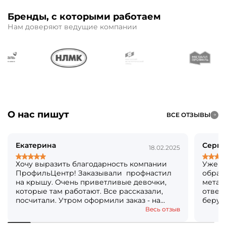
Бренды, с которыми работаем
Нам доверяют ведущие компании
О нас пишут
ВСЕ ОТЗЫВЫ
Екатерина
Серге
18.02.2025
Хочу выразить благодарность компании
Уже б
ПрофильЦентр! Заказывали профнастил
обращ
на крышу. Очень приветливые девочки,
метал
которые там работают. Все рассказали,
ответя
посчитали. Утром оформили заказ - на
берут
следующий день уже все было готово!
Кстат
Весь отзыв
Огромное вам спасибо! Решили, что ещё и
посто